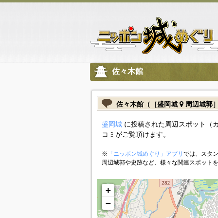
佐々木館
佐々木館（［盛岡城
周辺城郭
盛岡城
に投稿された周辺スポット（
コミがご覧頂けます。
※
「ニッポン城めぐり」アプリ
では、スタン
周辺城郭や史跡など、様々な関連スポット
+
−