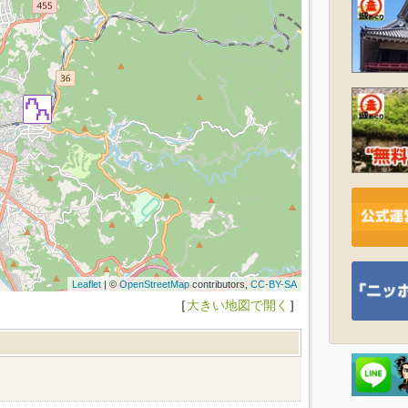
Leaflet
| ©
OpenStreetMap
contributors,
CC-BY-SA
［
大きい地図で開く
］