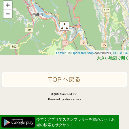
+
−
Leaflet
| ©
OpenStreetMap
contributors,
CC-BY-SA
大きい地図で開く
(C)UM.Succeed,Inc.
Powered by idea canvas
今すぐアプリでスタンプラリーを始めよう！お
城の検索もサクサク！