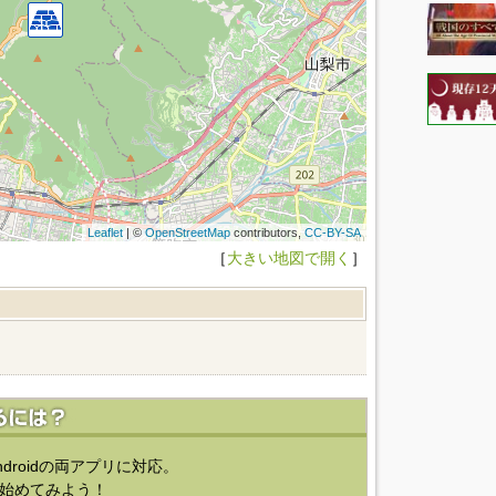
Leaflet
| ©
OpenStreetMap
contributors,
CC-BY-SA
［
大きい地図で開く
］
ndroidの両アプリに対応。
始めてみよう！