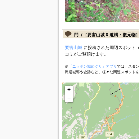
門（［要害山城
遺構・復元物
要害山城
に投稿された周辺スポット（
コミがご覧頂けます。
※
「ニッポン城めぐり」アプリ
では、スタン
周辺城郭や史跡など、様々な関連スポット
+
−