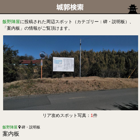
飯野陣屋
に投稿された周辺スポット（カテゴリー：碑・説明板）、
「案内板」の情報がご覧頂けます。
リア攻めスポット写真：
1
件
飯野陣屋
碑・説明板
案内板