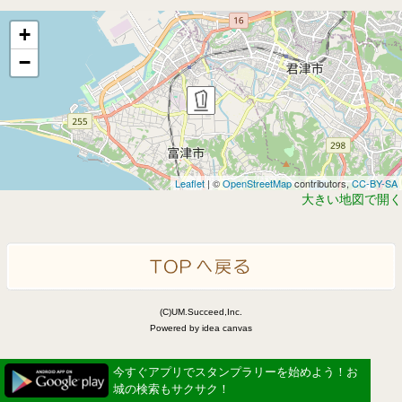
+
−
Leaflet
| ©
OpenStreetMap
contributors,
CC-BY-SA
大きい地図で開く
(C)UM.Succeed,Inc.
Powered by idea canvas
今すぐアプリでスタンプラリーを始めよう！お
城の検索もサクサク！