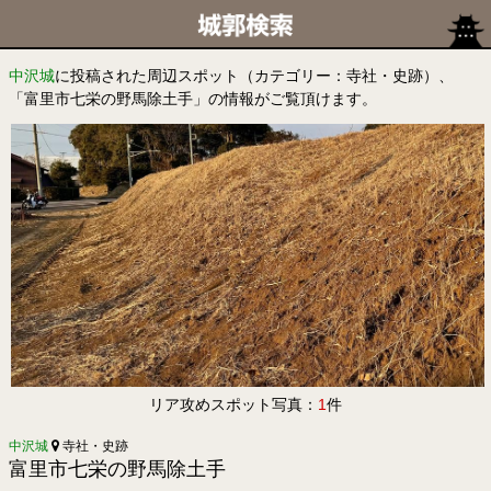
中沢城
に投稿された周辺スポット（カテゴリー：寺社・史跡）、
「富里市七栄の野馬除土手」の情報がご覧頂けます。
リア攻めスポット写真：
1
件
中沢城
寺社・史跡
富里市七栄の野馬除土手