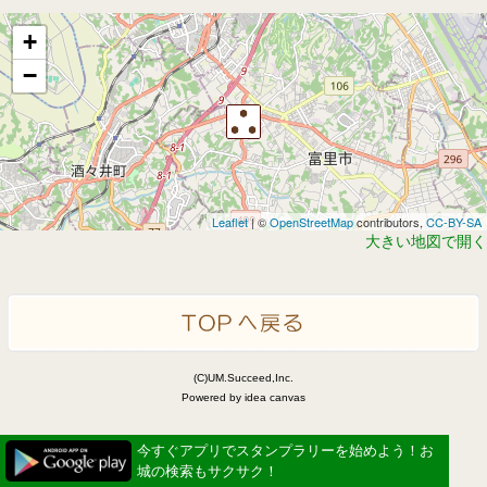
+
−
Leaflet
| ©
OpenStreetMap
contributors,
CC-BY-SA
大きい地図で開く
(C)UM.Succeed,Inc.
Powered by idea canvas
今すぐアプリでスタンプラリーを始めよう！お
城の検索もサクサク！