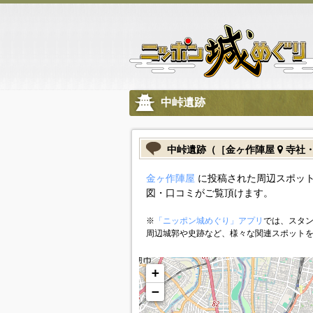
中峠遺跡
中峠遺跡（［金ヶ作陣屋
寺社
金ヶ作陣屋
に投稿された周辺スポット
図・口コミがご覧頂けます。
※
「ニッポン城めぐり」アプリ
では、スタン
周辺城郭や史跡など、様々な関連スポット
+
−