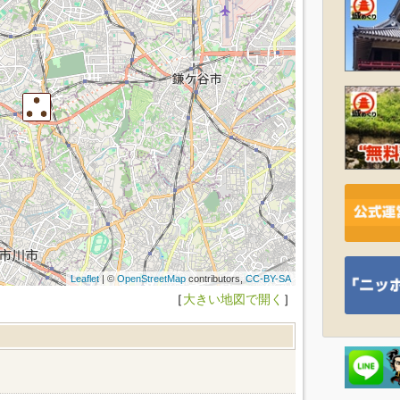
Leaflet
| ©
OpenStreetMap
contributors,
CC-BY-SA
［
大きい地図で開く
］