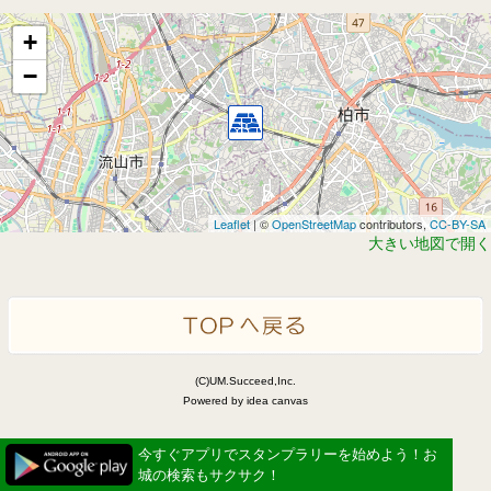
+
−
Leaflet
| ©
OpenStreetMap
contributors,
CC-BY-SA
大きい地図で開く
(C)UM.Succeed,Inc.
Powered by idea canvas
今すぐアプリでスタンプラリーを始めよう！お
城の検索もサクサク！