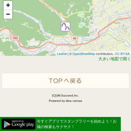
+
−
Leaflet
| ©
OpenStreetMap
contributors,
CC-BY-SA
大きい地図で開く
(C)UM.Succeed,Inc.
Powered by idea canvas
今すぐアプリでスタンプラリーを始めよう！お
城の検索もサクサク！