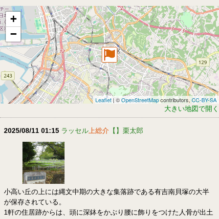
+
−
Leaflet
| ©
OpenStreetMap
contributors,
CC-BY-SA
大きい地図で開く
2025/08/11 01:15
ラッセル
上総介
【】栗太郎
小高い丘の上には縄文中期の大きな集落跡である有吉南貝塚の大半
が保存されている。
1軒の住居跡からは、頭に深鉢をかぶり腰に飾りをつけた人骨が出土