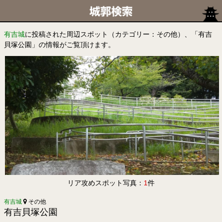
有吉城
に投稿された周辺スポット（カテゴリー：その他）、「有吉
貝塚公園」の情報がご覧頂けます。
リア攻めスポット写真：
1
件
有吉城
その他
有吉貝塚公園