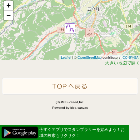
+
−
Leaflet
| ©
OpenStreetMap
contributors,
CC-BY-SA
大きい地図で開く
(C)UM.Succeed,Inc.
Powered by idea canvas
今すぐアプリでスタンプラリーを始めよう！お
城の検索もサクサク！