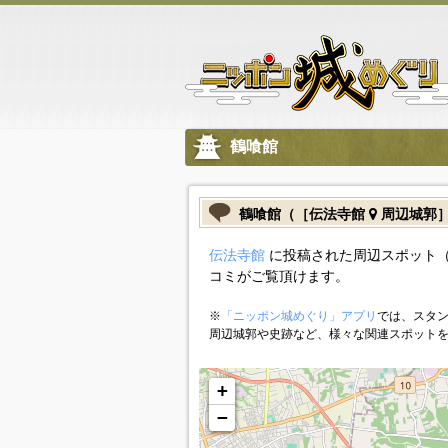
鶴喰館
鶴喰館（［伝法寺館
周辺城郭
伝法寺館
に投稿された周辺スポット（
コミがご覧頂けます。
※
「ニッポン城めぐり」アプリ
では、スタン
周辺城郭や史跡など、様々な関連スポット
+
−