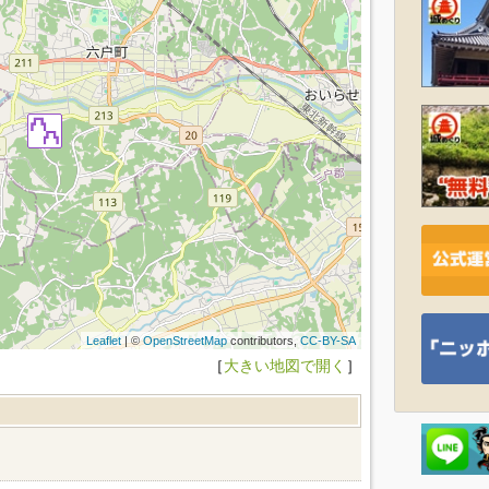
Leaflet
| ©
OpenStreetMap
contributors,
CC-BY-SA
［
大きい地図で開く
］