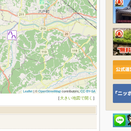
Leaflet
| ©
OpenStreetMap
contributors,
CC-BY-SA
［
大きい地図で開く
］