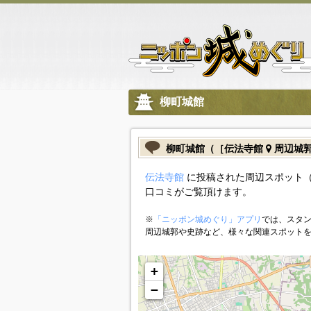
柳町城館
柳町城館（［伝法寺館
周辺城
伝法寺館
に投稿された周辺スポット（
口コミがご覧頂けます。
※
「ニッポン城めぐり」アプリ
では、スタン
周辺城郭や史跡など、様々な関連スポット
+
−