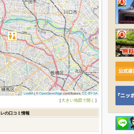
Leaflet
| ©
OpenStreetMap
contributors,
CC-BY-SA
［
大きい地図で開く
］
イレの口コミ情報