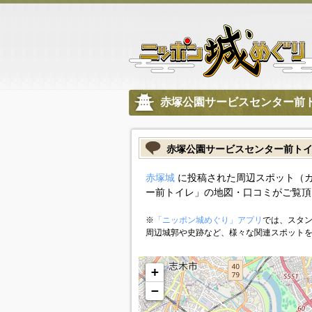
赤塚公園サービスセンター前
赤塚公園サービスセンター前ト
赤塚城
に投稿された周辺スポット（
ー前トイレ」の地図・口コミがご覧頂
※
「ニッポン城めぐり」アプリ
では、スタン
周辺城郭や史跡など、様々な関連スポット
+
−