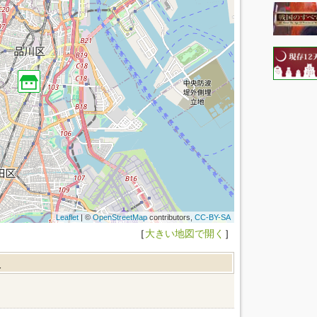
Leaflet
| ©
OpenStreetMap
contributors,
CC-BY-SA
［
大きい地図で開く
］
報