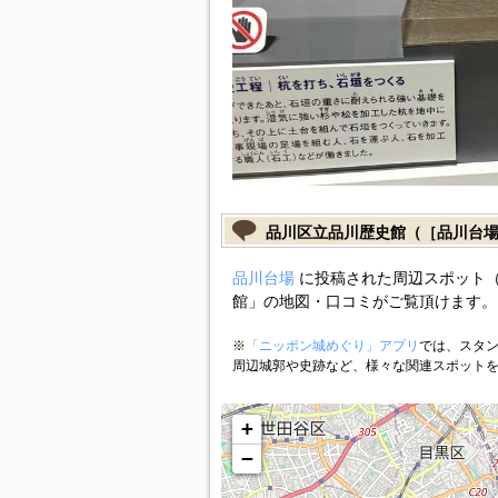
品川区立品川歴史館（［品川台
品川台場
に投稿された周辺スポット
館」の地図・口コミがご覧頂けます。
※
「ニッポン城めぐり」アプリ
では、スタン
周辺城郭や史跡など、様々な関連スポット
+
−