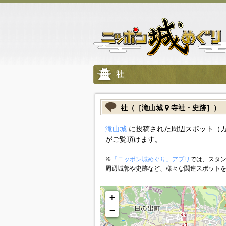
社
社（［滝山城
寺社・史跡］）
滝山城
に投稿された周辺スポット（
がご覧頂けます。
※
「ニッポン城めぐり」アプリ
では、スタン
周辺城郭や史跡など、様々な関連スポット
+
−