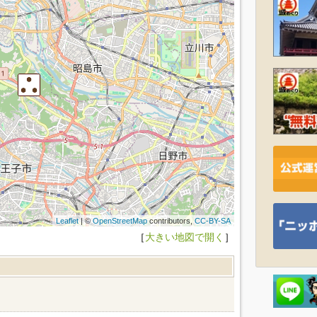
Leaflet
| ©
OpenStreetMap
contributors,
CC-BY-SA
［
大きい地図で開く
］