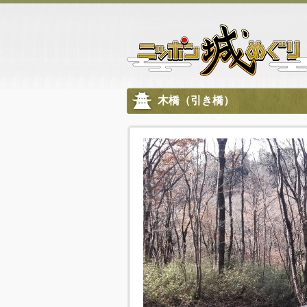
木橋（引き橋）