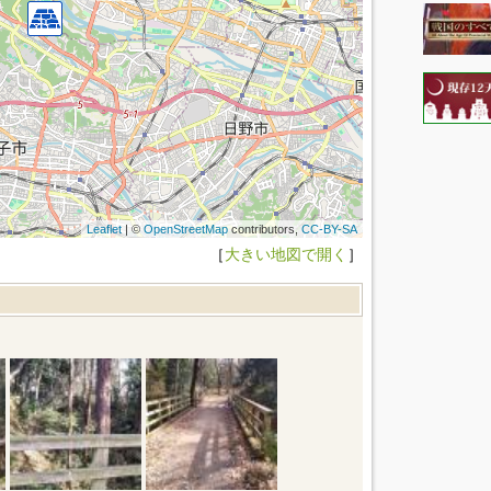
Leaflet
| ©
OpenStreetMap
contributors,
CC-BY-SA
［
大きい地図で開く
］