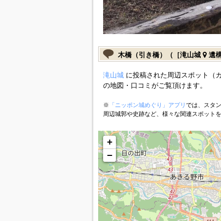
木橋（引き橋）（［滝山城
遺構
滝山城
に投稿された周辺スポット（
の地図・口コミがご覧頂けます。
※
「ニッポン城めぐり」アプリ
では、スタン
周辺城郭や史跡など、様々な関連スポット
+
−