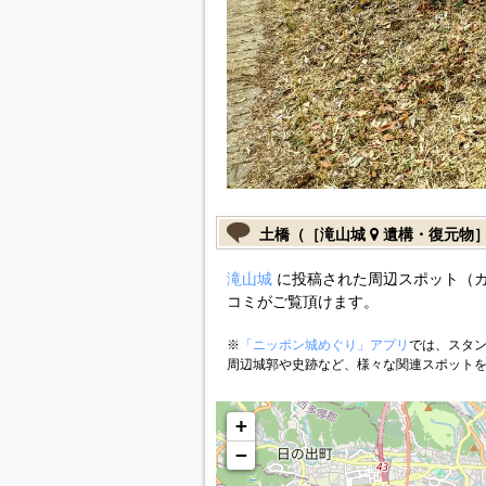
土橋（［滝山城
遺構・復元物
滝山城
に投稿された周辺スポット（
コミがご覧頂けます。
※
「ニッポン城めぐり」アプリ
では、スタン
周辺城郭や史跡など、様々な関連スポット
+
−