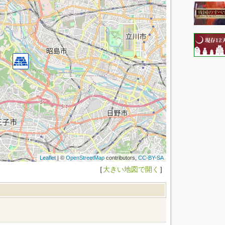
Leaflet
| ©
OpenStreetMap
contributors,
CC-BY-SA
［
大きい地図で開く
］