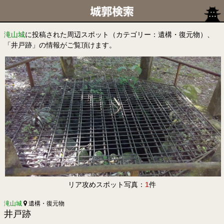
滝山城
に投稿された周辺スポット（カテゴリー：遺構・復元物）、
「井戸跡」の情報がご覧頂けます。
リア攻めスポット写真：
1
件
滝山城
遺構・復元物
井戸跡