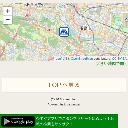
+
−
Leaflet
| ©
OpenStreetMap
contributors,
CC-BY-SA
大きい地図で開く
(C)UM.Succeed,Inc.
Powered by idea canvas
今すぐアプリでスタンプラリーを始めよう！お
城の検索もサクサク！