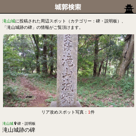
滝山城
に投稿された周辺スポット（カテゴリー：碑・説明板）、
「滝山城跡の碑」の情報がご覧頂けます。
リア攻めスポット写真：
1
件
滝山城
碑・説明板
滝山城跡の碑