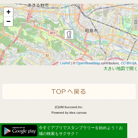
+
−
Leaflet
| ©
OpenStreetMap
contributors,
CC-BY-SA
大きい地図で開く
(C)UM.Succeed,Inc.
Powered by idea canvas
今すぐアプリでスタンプラリーを始めよう！お
城の検索もサクサク！