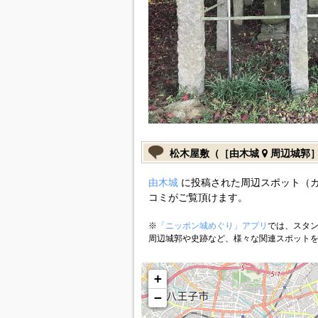
松木屋敷（［由木城
周辺城郭
由木城
に投稿された周辺スポット（
コミがご覧頂けます。
※
「ニッポン城めぐり」アプリ
では、スタン
周辺城郭や史跡など、様々な関連スポット
+
−