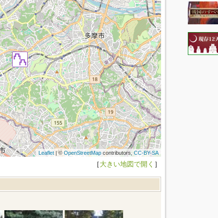
Leaflet
| ©
OpenStreetMap
contributors,
CC-BY-SA
［
大きい地図で開く
］