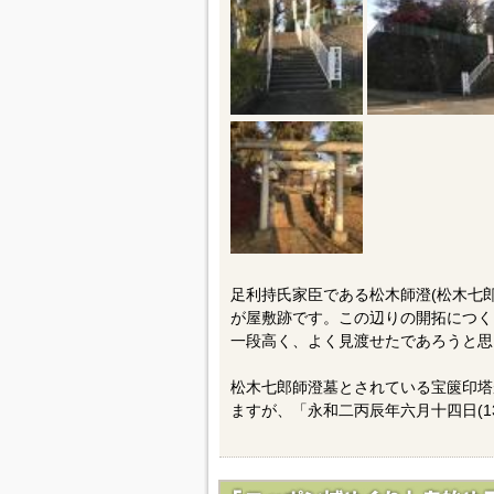
足利持氏家臣である松木師澄(松木七
が屋敷跡です。この辺りの開拓につく
一段高く、よく見渡せたであろうと思
松木七郎師澄墓とされている宝篋印塔
ますが、「永和二丙辰年六月十四日(13