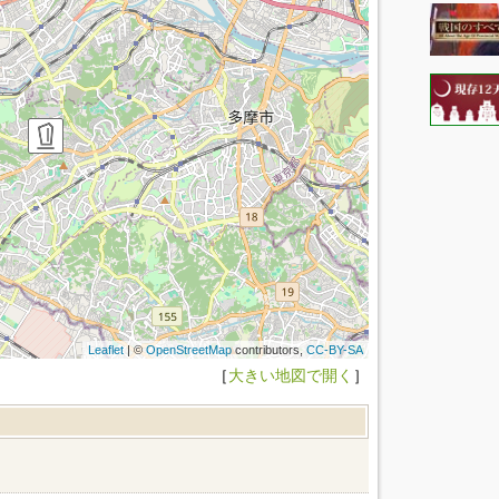
Leaflet
| ©
OpenStreetMap
contributors,
CC-BY-SA
［
大きい地図で開く
］