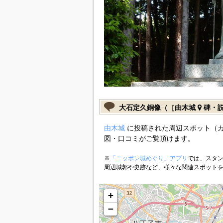
大石定久銅像（［由木城
碑・
由木城
に投稿された周辺スポット（
図・口コミがご覧頂けます。
※
「ニッポン城めぐり」アプリ
では、スタン
周辺城郭や史跡など、様々な関連スポット
+
−