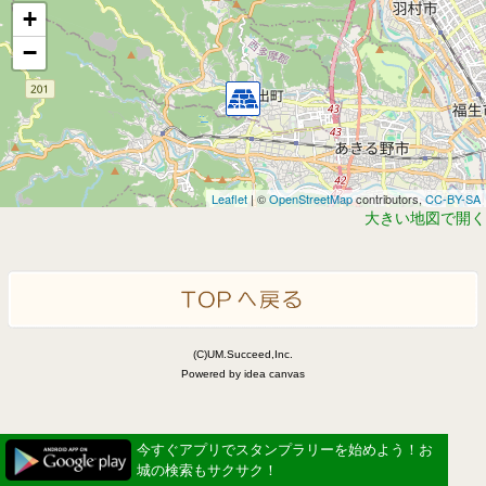
+
−
Leaflet
| ©
OpenStreetMap
contributors,
CC-BY-SA
大きい地図で開く
(C)UM.Succeed,Inc.
Powered by idea canvas
今すぐアプリでスタンプラリーを始めよう！お
城の検索もサクサク！