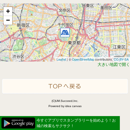
+
−
Leaflet
| ©
OpenStreetMap
contributors,
CC-BY-SA
大きい地図で開く
(C)UM.Succeed,Inc.
Powered by idea canvas
今すぐアプリでスタンプラリーを始めよう！お
城の検索もサクサク！