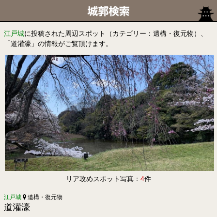
江戸城
に投稿された周辺スポット（カテゴリー：遺構・復元物）、
「道灌濠」の情報がご覧頂けます。
リア攻めスポット写真：
4
件
江戸城
遺構・復元物
道灌濠