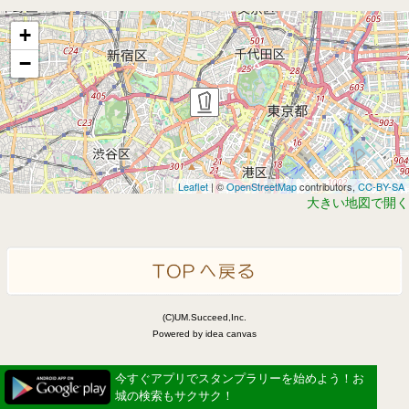
+
−
Leaflet
| ©
OpenStreetMap
contributors,
CC-BY-SA
大きい地図で開く
(C)UM.Succeed,Inc.
Powered by idea canvas
今すぐアプリでスタンプラリーを始めよう！お
城の検索もサクサク！