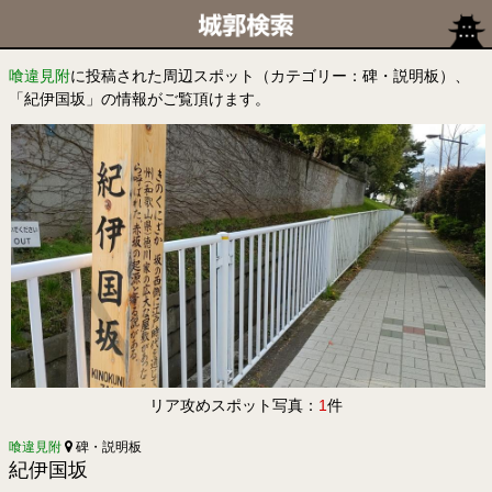
喰違見附
に投稿された周辺スポット（カテゴリー：碑・説明板）、
「紀伊国坂」の情報がご覧頂けます。
リア攻めスポット写真：
1
件
喰違見附
碑・説明板
紀伊国坂