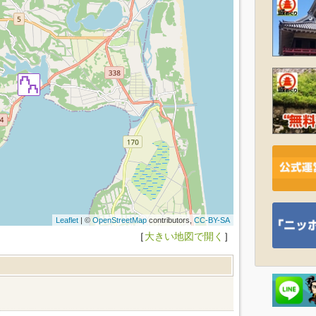
Leaflet
| ©
OpenStreetMap
contributors,
CC-BY-SA
［
大きい地図で開く
］