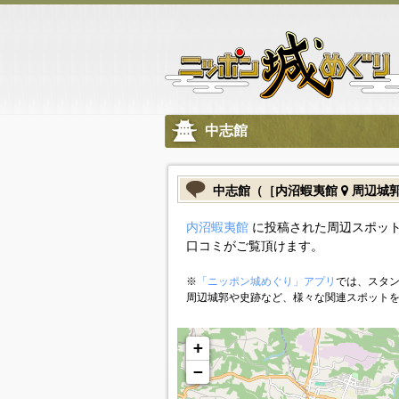
中志館
中志館（［内沼蝦夷館
周辺城
内沼蝦夷館
に投稿された周辺スポット
口コミがご覧頂けます。
※
「ニッポン城めぐり」アプリ
では、スタン
周辺城郭や史跡など、様々な関連スポット
+
−