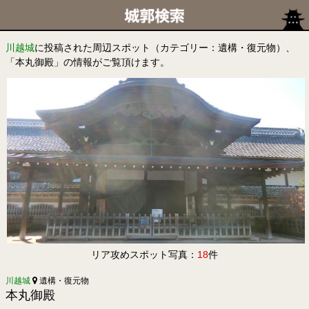
川越城
に投稿された周辺スポット（カテゴリー：遺構・復元物）、
「本丸御殿」の情報がご覧頂けます。
リア攻めスポット写真：
18
件
川越城
遺構・復元物
本丸御殿