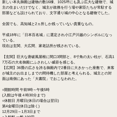
新しい本丸御殿は建物の数16棟、1025坪にも及ぶ広大な建物で、城
主の住まいだけでなく、城主が政務を行う場や家臣たちが常駐する
部屋なども設けられており、文字通り城の中心となる建物でした。
全国でも、高知城と2ヵ所しか残っていない貴重なもの。
平成18年に「日本百名城」に選定され小江戸川越のシンボルになっ
ている。
現在は玄関、大広間、家老詰所が残されている。
【玄関】巨大な唐破風屋根に間口3間部と、8寸角の太い柱が、石高1
7万石の大名御殿にふさわしい威容を感じる。
【広間】36畳の広さを誇る御殿内で2番目に大きかった座敷で、来客
が城主のお出ましまでの間待機した部屋と考えられる。城主との対
面は南側にあった「大書院」でおこなわれた。
○開館時間 午前9時～午後5時
(入館は午後４時30分まで)
○休館日 月曜日(休日の場合は翌日)
第4金曜日(休日は除く)
12月29日～1月3日まで
○入館料 一般 100円