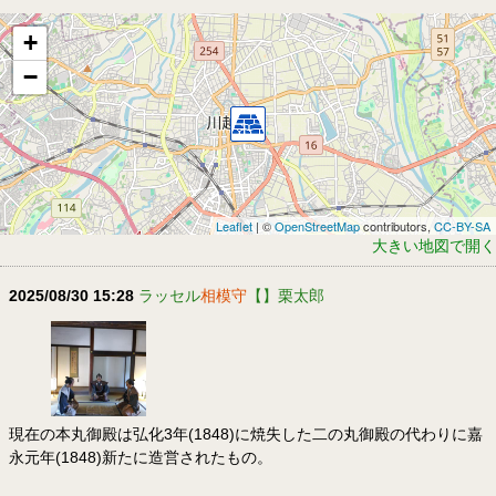
+
−
Leaflet
| ©
OpenStreetMap
contributors,
CC-BY-SA
大きい地図で開く
2025/08/30 15:28
ラッセル
相模守
【】栗太郎
現在の本丸御殿は弘化3年(1848)に焼失した二の丸御殿の代わりに嘉
永元年(1848)新たに造営されたもの。