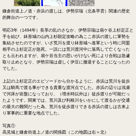
鎌倉街道上ノ道・赤浜の渡しは、伊勢宗瑞（北条早雲）関連の歴史
的舞台の一つです。
明応3年（1494年）長享の乱のさなか、伊勢宗瑞は扇ケ谷上杉定正と
手を結び、鉢形城の山内上杉顕定攻略の為ここ赤浜の渡しに軍勢を
集結させたのですが、いざ荒川を渡り鉢形城へ進軍という時に同盟
相手の上杉定正が急死。一説には荒川渡河中に落馬して亡くなった
とも云われますが、扇ケ谷当主の思いがけない死により合戦は急遽
取り止めとなり、伊勢宗瑞は虚しく伊豆に撤退することになったの
でした。
上記の上杉定正のエピソードから分かるように、赤浜は荒川を徒歩
又は騎馬で渡る事ができる貴重な渡河点でした。赤浜の辺りは浅瀬
で河床が岩盤になっており、（増水時以外は）徒歩渡りが可能だっ
たようです。関東では、荒川及び利根川をいかにして渡るかが交通
の最大の難関だった為、荒川を徒歩渡りできる赤浜の渡しは古来よ
り軍事的に重要な地点でした。
写真①
高見城と鎌倉街道上ノ道の関係図（この地図は右＝北）