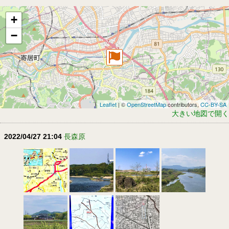
+
−
Leaflet
| ©
OpenStreetMap
contributors,
CC-BY-SA
大きい地図で開く
2022/04/27 21:04
長森原