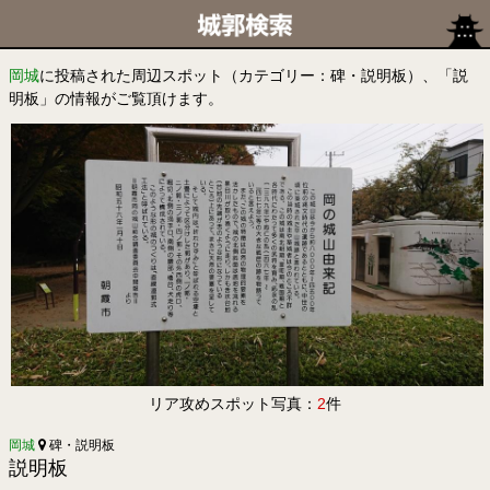
岡城
に投稿された周辺スポット（カテゴリー：碑・説明板）、「説
明板」の情報がご覧頂けます。
リア攻めスポット写真：
2
件
岡城
碑・説明板
説明板