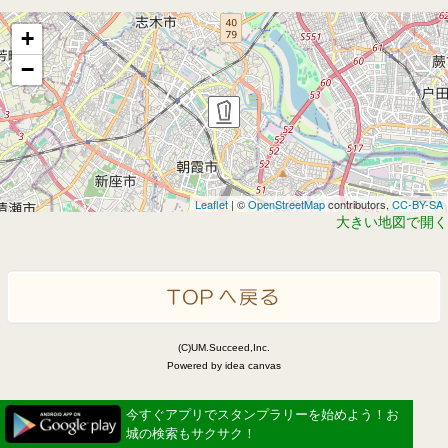
+
−
Leaflet
| ©
OpenStreetMap
contributors,
CC-BY-SA
大きい地図で開く
(C)UM.Succeed,Inc.
Powered by idea canvas
今すぐアプリでスタンプラリーを始めよう！お
城の検索もサクサク！