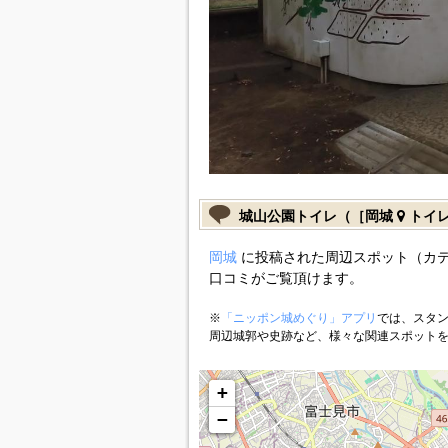
城山公園トイレ（［岡城
トイ
岡城
に投稿された周辺スポット（カ
口コミがご覧頂けます。
※
「ニッポン城めぐり」アプリ
では、スタン
周辺城郭や史跡など、様々な関連スポット
+
−