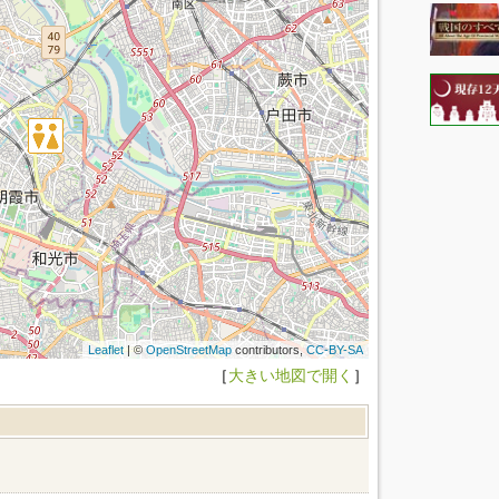
Leaflet
| ©
OpenStreetMap
contributors,
CC-BY-SA
［
大きい地図で開く
］