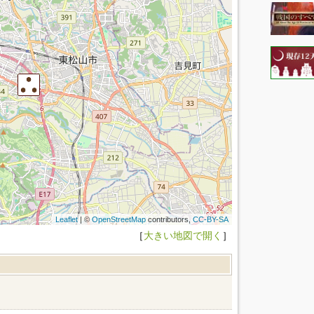
Leaflet
| ©
OpenStreetMap
contributors,
CC-BY-SA
［
大きい地図で開く
］