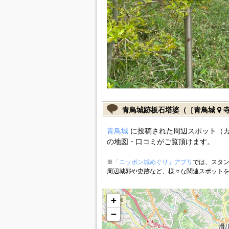
青鳥城跡板石塔婆（［青鳥城
寺
青鳥城
に投稿された周辺スポット（
の地図・口コミがご覧頂けます。
※
「ニッポン城めぐり」アプリ
では、スタン
周辺城郭や史跡など、様々な関連スポット
+
−