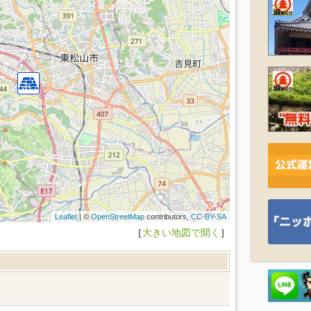
Leaflet
| ©
OpenStreetMap
contributors,
CC-BY-SA
［
大きい地図で開く
］