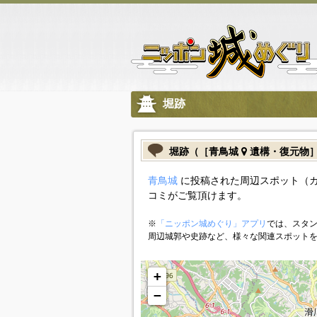
堀跡
堀跡（［青鳥城
遺構・復元物
青鳥城
に投稿された周辺スポット（
コミがご覧頂けます。
※
「ニッポン城めぐり」アプリ
では、スタン
周辺城郭や史跡など、様々な関連スポット
+
−