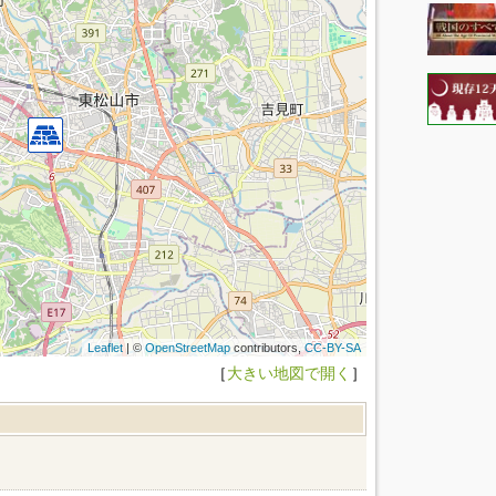
Leaflet
| ©
OpenStreetMap
contributors,
CC-BY-SA
［
大きい地図で開く
］