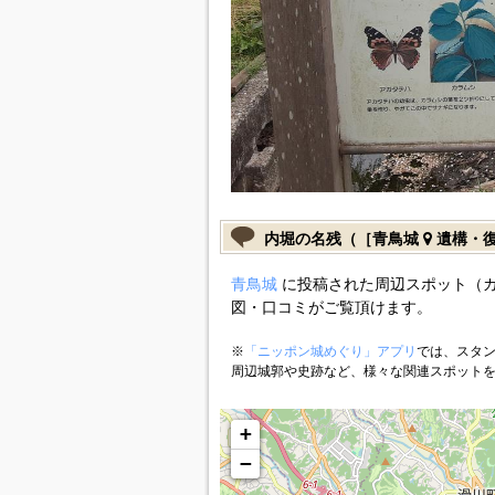
内堀の名残（［青鳥城
遺構・
青鳥城
に投稿された周辺スポット（
図・口コミがご覧頂けます。
※
「ニッポン城めぐり」アプリ
では、スタン
周辺城郭や史跡など、様々な関連スポット
+
−