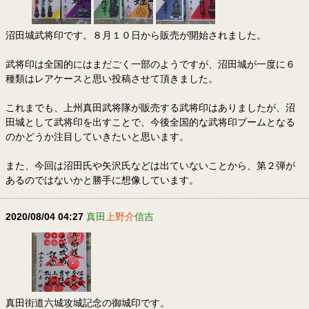
沼田城武将印です。８月１０日から販売が開始されました。
武将印は全国的にはまだごく一部のようですが、沼田城が一度に６
種類はレアケースと思い投稿させて頂きました。
これまでも、上州真田武将隊が販売する武将印はありましたが、沼
田城として武将印を出すことで、今後全国的な武将印ブームとなる
のかどうか注目していきたいと思います。
また、今回は沼田氏や矢沢氏などは出ていないことから、第２弾が
あるのではないかと勝手に想像しています。
2020/08/04 04:27
真田
上野介
信吉
真田街道六城攻城記念の御城印です。