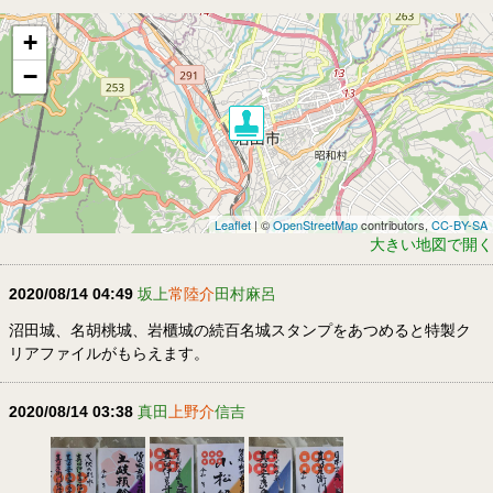
+
−
Leaflet
| ©
OpenStreetMap
contributors,
CC-BY-SA
大きい地図で開く
2020/08/14 04:49
坂上
常陸介
田村麻呂
沼田城、名胡桃城、岩櫃城の続百名城スタンプをあつめると特製ク
リアファイルがもらえます。
2020/08/14 03:38
真田
上野介
信吉