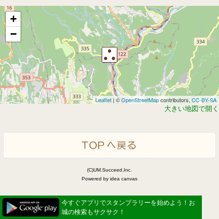
+
−
Leaflet
| ©
OpenStreetMap
contributors,
CC-BY-SA
大きい地図で開く
(C)UM.Succeed,Inc.
Powered by idea canvas
今すぐアプリでスタンプラリーを始めよう！お
城の検索もサクサク！