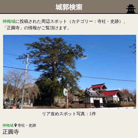
神梅城
に投稿された周辺スポット（カテゴリー：寺社・史跡）、
「正圓寺」の情報がご覧頂けます。
リア攻めスポット写真：
1
件
神梅城
寺社・史跡
正圓寺