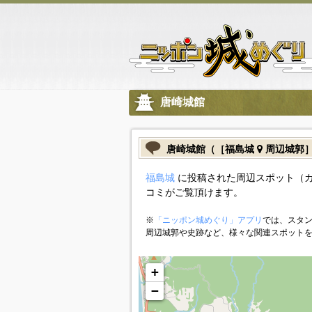
唐崎城館
唐崎城館（［福島城
周辺城郭
福島城
に投稿された周辺スポット（
コミがご覧頂けます。
※
「ニッポン城めぐり」アプリ
では、スタン
周辺城郭や史跡など、様々な関連スポット
+
−