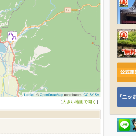
Leaflet
| ©
OpenStreetMap
contributors,
CC-BY-SA
［
大きい地図で開く
］