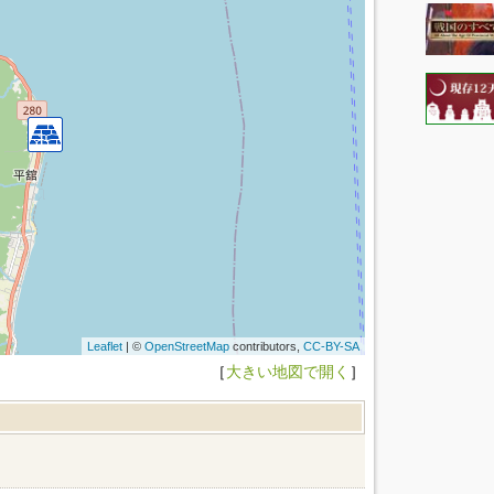
Leaflet
| ©
OpenStreetMap
contributors,
CC-BY-SA
［
大きい地図で開く
］