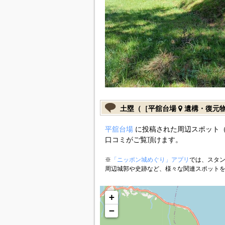
土塁（［平舘台場
遺構・復元
平舘台場
に投稿された周辺スポット（
口コミがご覧頂けます。
※
「ニッポン城めぐり」アプリ
では、スタン
周辺城郭や史跡など、様々な関連スポット
+
−