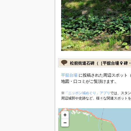
松前街道石碑（［平舘台場
碑・
平舘台場
に投稿された周辺スポット（
地図・口コミがご覧頂けます。
※
「ニッポン城めぐり」アプリ
では、スタン
周辺城郭や史跡など、様々な関連スポット
+
−