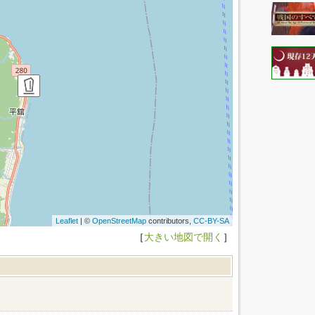
Leaflet
| ©
OpenStreetMap
contributors,
CC-BY-SA
［
大きい地図で開く
］