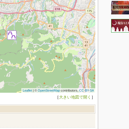
Leaflet
| ©
OpenStreetMap
contributors,
CC-BY-SA
［
大きい地図で開く
］