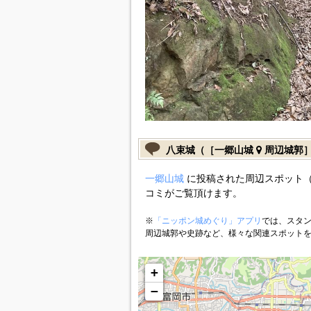
八束城（［一郷山城
周辺城郭
一郷山城
に投稿された周辺スポット（
コミがご覧頂けます。
※
「ニッポン城めぐり」アプリ
では、スタン
周辺城郭や史跡など、様々な関連スポット
+
−