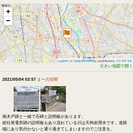
+
−
Leaflet
| ©
OpenStreetMap
contributors,
CC-BY-SA
大きい地図で開く
2021/05/04 03:57
まー
兵部卿
南木戸跡と一緒で石碑と説明板があります。
総社発電所跡の説明板もあり流れている川は天狗岩用水です。道路
端にあり気付かないと通り過ぎてしまいますのでご注意を。