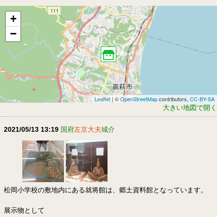
+
−
Leaflet
| ©
OpenStreetMap
contributors,
CC-BY-SA
大きい地図で開く
2021/05/13 13:19
国府
左京大夫
城介
松岡小学校の敷地内にある就将館は、郷土資料館となっています。
展示物として