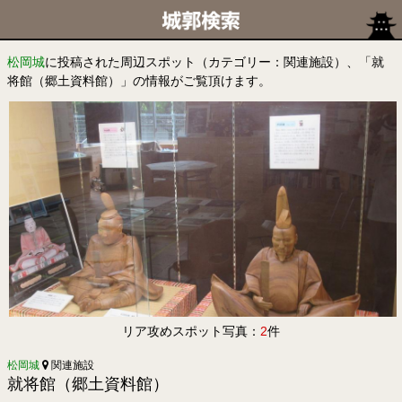
松岡城
に投稿された周辺スポット（カテゴリー：関連施設）、「就
将館（郷土資料館）」の情報がご覧頂けます。
リア攻めスポット写真：
2
件
松岡城
関連施設
就将館（郷土資料館）