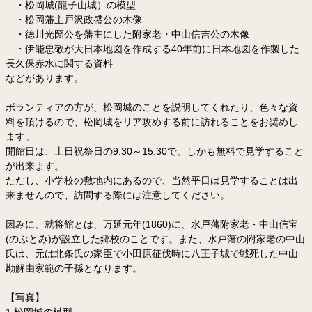
・松岡城(龍子山城）の模型
・松岡藩主戸沢政盛公の木像
・徳川光圀公を藩主にした附家老・中山信吉公の木像
・伊能忠敬が大日本地図を作成する40年前に日本地図を作製した
長久保赤水に関する資料
などがあります。
ボランティアの方が、松岡城のことを説明してくれたり、色々な資
料を頂けるので、松岡城をリア攻めする前に訪れることをお奨めし
ます。
開館日は、土日祝祭日の9:30～15:30で、しかも無料で見学すること
が出来ます。
ただし、小学校の敷地内にあるので、当然平日は見学することは出
来ませんので、訪問する際には注意してください。
因みに、就将館とは、万延元年(1860)に、水戸藩附家老・中山信宝
(のぶとみ)が設立した郷校のことです。また、水戸藩の附家老の中山
氏は、元は北条氏の家臣で小田原征伐時に八王子城で戦死した中山
勘解由家範の子孫となります。
【写真】
1:松岡城の模型