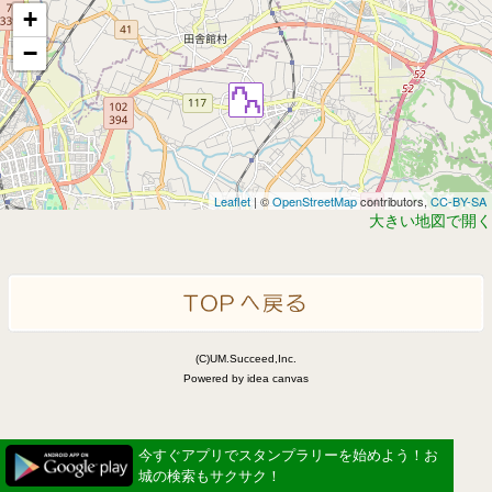
+
−
Leaflet
| ©
OpenStreetMap
contributors,
CC-BY-SA
大きい地図で開く
(C)UM.Succeed,Inc.
Powered by idea canvas
今すぐアプリでスタンプラリーを始めよう！お
城の検索もサクサク！