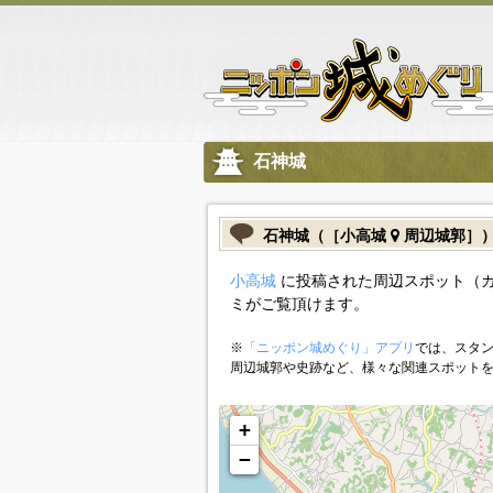
石神城
石神城（［小高城
周辺城郭］
小高城
に投稿された周辺スポット（
ミがご覧頂けます。
※
「ニッポン城めぐり」アプリ
では、スタン
周辺城郭や史跡など、様々な関連スポット
+
−