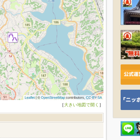
Leaflet
| ©
OpenStreetMap
contributors,
CC-BY-SA
［
大きい地図で開く
］