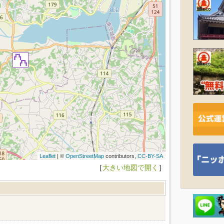
Leaflet
| ©
OpenStreetMap
contributors,
CC-BY-SA
［
大きい地図で開く
］