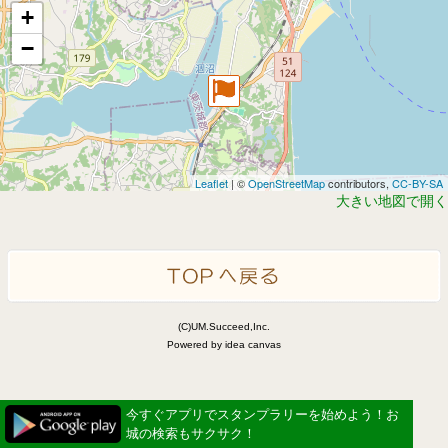
+
−
Leaflet
| ©
OpenStreetMap
contributors,
CC-BY-SA
大きい地図で開く
(C)UM.Succeed,Inc.
Powered by idea canvas
今すぐアプリでスタンプラリーを始めよう！お
城の検索もサクサク！