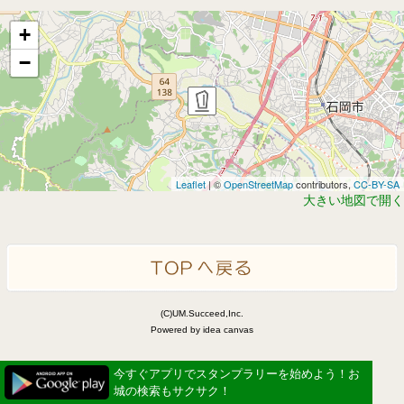
+
−
Leaflet
| ©
OpenStreetMap
contributors,
CC-BY-SA
大きい地図で開く
(C)UM.Succeed,Inc.
Powered by idea canvas
今すぐアプリでスタンプラリーを始めよう！お
城の検索もサクサク！