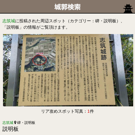
志筑城
に投稿された周辺スポット（カテゴリー：碑・説明板）、
「説明板」の情報がご覧頂けます。
リア攻めスポット写真：
1
件
志筑城
碑・説明板
説明板