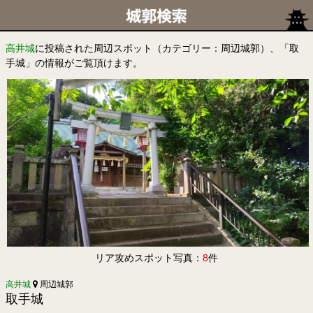
高井城
に投稿された周辺スポット（カテゴリー：周辺城郭）、「取
手城」の情報がご覧頂けます。
リア攻めスポット写真：
8
件
高井城
周辺城郭
取手城