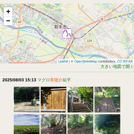
+
−
Leaflet
| ©
OpenStreetMap
contributors,
CC-BY-SA
大きい地図で開く
2025/08/03 15:13
マグロ
常陸介
祐平