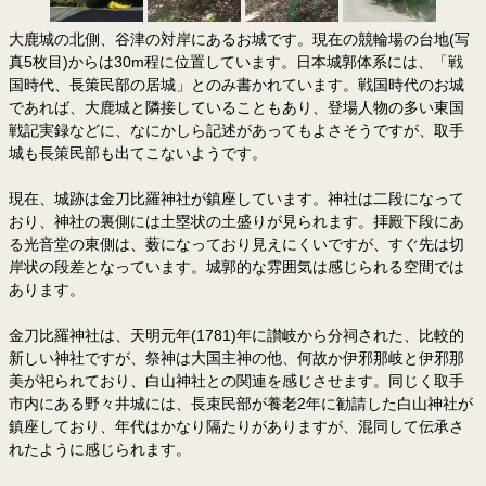
大鹿城の北側、谷津の対岸にあるお城です。現在の競輪場の台地(写
真5枚目)からは30m程に位置しています。日本城郭体系には、「戦
国時代、長策民部の居城」とのみ書かれています。戦国時代のお城
であれば、大鹿城と隣接していることもあり、登場人物の多い東国
戦記実録などに、なにかしら記述があってもよさそうですが、取手
城も長策民部も出てこないようです。
現在、城跡は金刀比羅神社が鎮座しています。神社は二段になって
おり、神社の裏側には土塁状の土盛りが見られます。拝殿下段にあ
る光音堂の東側は、薮になっており見えにくいですが、すぐ先は切
岸状の段差となっています。城郭的な雰囲気は感じられる空間では
あります。
金刀比羅神社は、天明元年(1781)年に讃岐から分祠された、比較的
新しい神社ですが、祭神は大国主神の他、何故か伊邪那岐と伊邪那
美が祀られており、白山神社との関連を感じさせます。同じく取手
市内にある野々井城には、長束民部が養老2年に勧請した白山神社が
鎮座しており、年代はかなり隔たりがありますが、混同して伝承さ
れたように感じられます。