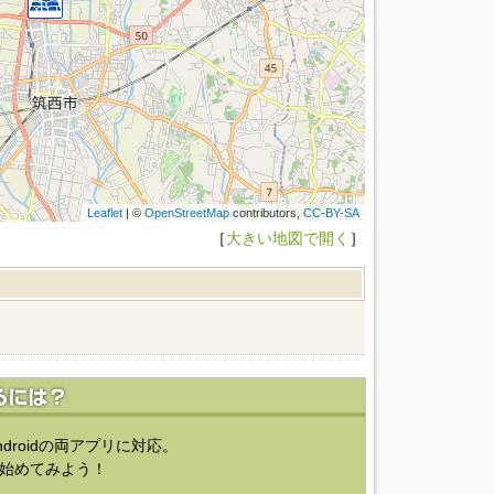
Leaflet
| ©
OpenStreetMap
contributors,
CC-BY-SA
［
大きい地図で開く
］
ndroidの両アプリに対応。
始めてみよう！