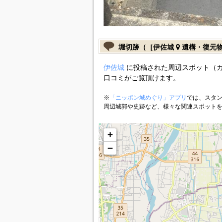
堀切跡（［伊佐城
遺構・復元
伊佐城
に投稿された周辺スポット（
口コミがご覧頂けます。
※
「ニッポン城めぐり」アプリ
では、スタン
周辺城郭や史跡など、様々な関連スポット
+
−