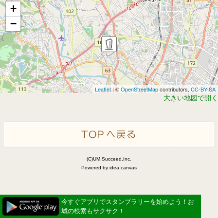
+
−
Leaflet
| ©
OpenStreetMap
contributors,
CC-BY-SA
大きい地図で開く
(C)UM.Succeed,Inc.
Powered by idea canvas
今すぐアプリでスタンプラリーを始めよう！お
城の検索もサクサク！