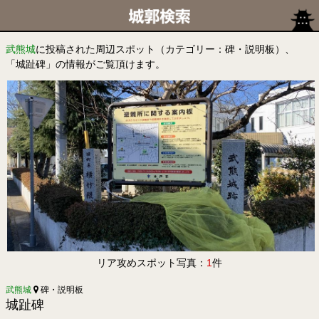
武熊城
に投稿された周辺スポット（カテゴリー：碑・説明板）、
「城趾碑」の情報がご覧頂けます。
リア攻めスポット写真：
1
件
武熊城
碑・説明板
城趾碑