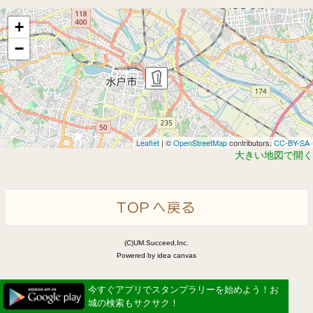
+
−
Leaflet
| ©
OpenStreetMap
contributors,
CC-BY-SA
大きい地図で開く
(C)UM.Succeed,Inc.
Powered by idea canvas
今すぐアプリでスタンプラリーを始めよう！お
城の検索もサクサク！