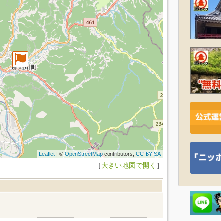
Leaflet
| ©
OpenStreetMap
contributors,
CC-BY-SA
［
大きい地図で開く
］