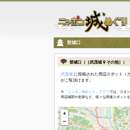
登城口
登城口（［武茂城
その他］）
武茂城
に投稿された周辺スポット（
がご覧頂けます。
※
「ニッポン城めぐり」アプリ
では、スタン
周辺城郭や史跡など、様々な関連スポット
+
−